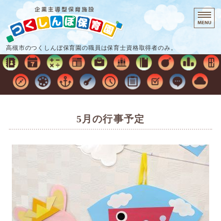
企業主導型保
高槻市のつくしんぼ保育園の職員は保育士資格取得者のみ。
ホーム
保育時間・料金
保育の流れ
5月の行事予定
施設概要
お問い合わせ