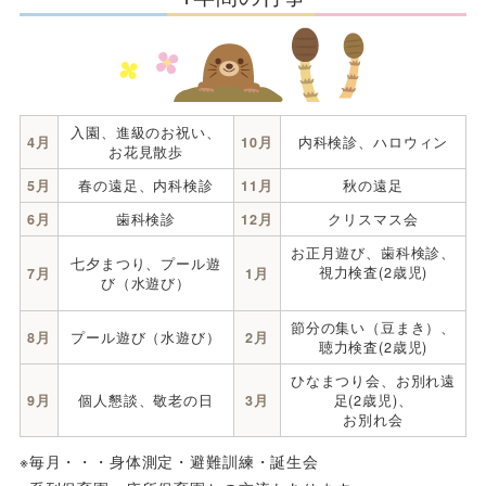
入園、進級のお祝い、
4月
10月
内科検診、ハロウィン
お花見散歩
5月
春の遠足、内科検診
11月
秋の遠足
6月
歯科検診
12月
クリスマス会
お正月遊び、歯科検診、
七夕まつり、プール遊
視力検査(2歳児)
7月
1月
び（水遊び）
節分の集い（豆まき）、
8月
プール遊び（水遊び）
2月
聴力検査(2歳児)
ひなまつり会、お別れ遠
9月
個人懇談、敬老の日
3月
足(2歳児)、
お別れ会
※毎月・・・身体測定・避難訓練・誕生会