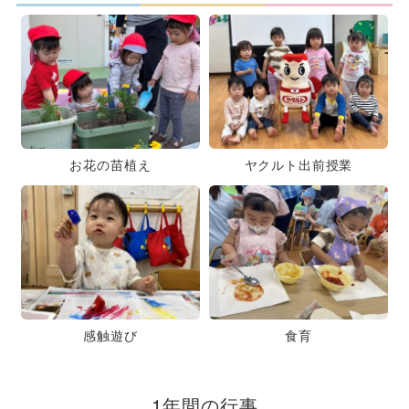
お花の苗植え
ヤクルト出前授業
感触遊び
食育
1年間の行事