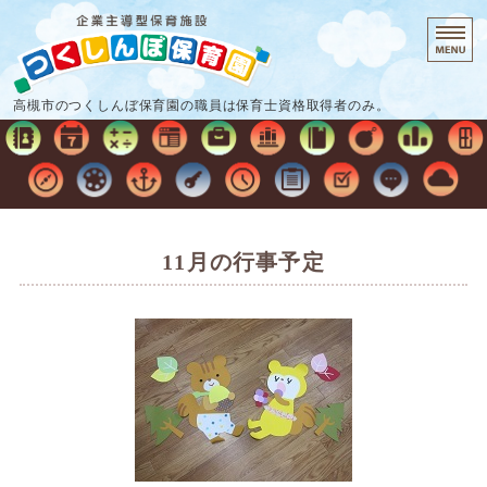
企業主導型保
高槻市のつくしんぼ保育園の職員は保育士資格取得者のみ。
ホーム
保育時間・料金
保育の流れ
11月の行事予定
施設概要
お問い合わせ