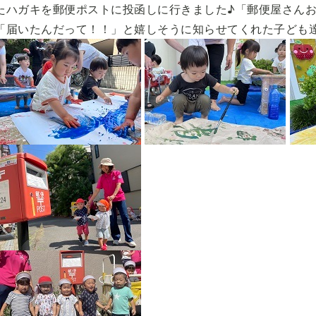
たハガキを郵便ポストに投函しに行きました♪「
郵便屋さん
「届いたんだって！！」
と嬉しそうに知らせてくれた子ども