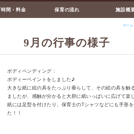
育時間・料金
保育の流れ
施設概
ホーム
9月の行事の様子
ボディペンディング：
ボディーペイントをしました♪
大きな紙に絵の具をたっぷり垂らして、
その絵の具を触
ましたが、
感触が分かると大胆に紙いっぱいに広げて楽
紙には足型を付けたり、保育士のTシャツなどにも手形
を
た！！