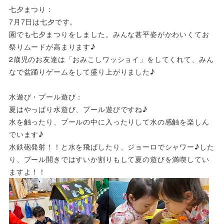
七夕まつり：
7月7日は七夕です。
園でも七夕まつりをしました。
みんな甚平姿がかわいくてお
祭りムードが高まります♪
2歳児のお友達は「おみこしワッショイ」をしてくれて、
みん
なで盆踊りゲームをして盛り上がりました♪
水遊び・プール遊び：
夏はやっぱり水遊び、プール遊びですね♪
水を触ったり、
プールの中に入ったりして水の感触を楽しん
でいます♪
水鉄砲発射！！と水を飛ばしたり、ジョーロでシャワー♪した
り、
プール開きではすいか割りもして夏の遊びを満喫してい
ますよ！！