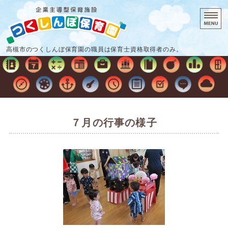
企業主導型保
高槻市のつくしんぼ保育園の職員は保育士資格取得者のみ。
ホーム
保育時間・料金
保育の流れ
７月の行事の様子
施設概要
お問い合わせ