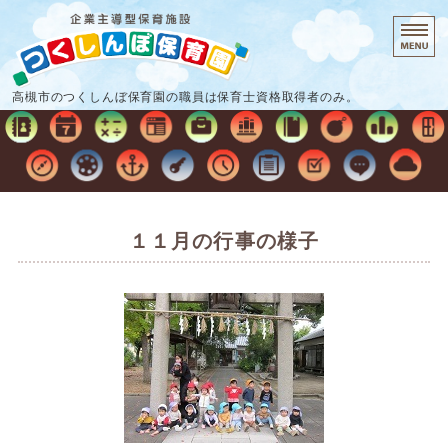
企業主導型保
高槻市のつくしんぼ保育園の職員は保育士資格取得者のみ。
ホーム
保育時間・料金
保育の流れ
１１月の行事の様子
施設概要
お問い合わせ