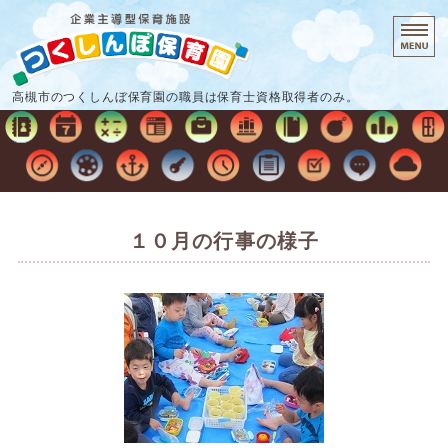
企業主導型保
高槻市のつくしんぼ保育園の職員は保育士資格取得者のみ。
ホーム
保育時間・料金
保育の流れ
１０月の行事の様子
施設概要
お問い合わせ