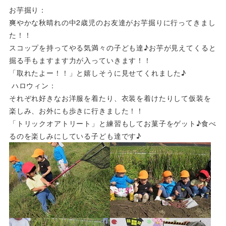
お芋掘り：
爽やかな秋晴れの中2歳児のお友達がお芋掘りに行ってきまし
た！
！
スコップを持ってやる気満々の子ども達♪
お芋が見えてくると
掘る手もますます力が入っていきます！！
「
取れたよー！！」と嬉しそうに見せてくれました♪
ハロウィン：
それぞれ好きなお洋服を着たり、
衣装を着けたりして仮装を
楽しみ、お外にも歩きに行きました！！
「トリックオアトリート」と練習もしてお菓子をゲット♪
食べ
るのを楽しみにしている子ども達です♪